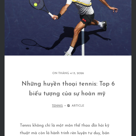
kỹ thuật giúp bạn nâng cao kỹ năng và theo dõi các giải
đấu hấp dẫn.
Danh Mục
Bóng đá
Cầu lông
Tennis
Tin tức
ON THÁNG 4 13, 2026
Những huyền thoại tennis: Top 6
biểu tượng của sự hoàn mỹ
Kết nối mạng xã hội
TENNIS
ARTICLE
Tennis không chỉ là một môn thể thao đòi hỏi kỹ
thuật mà còn là hành trình rèn luyện tư duy, bản