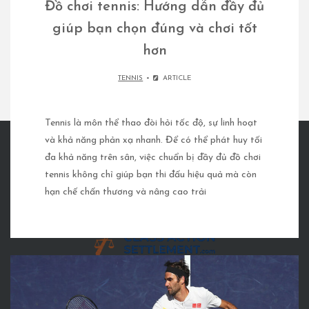
Đồ chơi tennis: Hướng dẫn đầy đủ
giúp bạn chọn đúng và chơi tốt
hơn
TENNIS
ARTICLE
Tennis là môn thể thao đòi hỏi tốc độ, sự linh hoạt
và khả năng phản xạ nhanh. Để có thể phát huy tối
đa khả năng trên sân, việc chuẩn bị đầy đủ đồ chơi
tennis không chỉ giúp bạn thi đấu hiệu quả mà còn
Giới thiệu
hạn chế chấn thương và nâng cao trải
Cập nhật tin tức thể thao mới nhất về bóng đá, tennis, cầu
lông và nhiều bộ môn khác. Đồng thời chia sẻ kinh nghiệm,