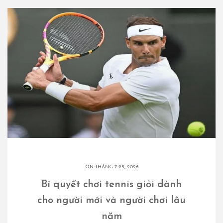
ON THÁNG 7 25, 2026
Bí quyết chơi tennis giỏi dành
cho người mới và người chơi lâu
năm