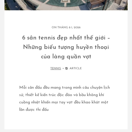
ON THÁNG 8 1, 2026
6 sân tennis đẹp nhất thế giới –
Những biểu tượng huyền thoại
của làng quần vợt
TENNIS
ARTICLE
Mỗi sân đấu đều mang trong mình câu chuyện lịch
sử, thiết kế kiến trúc độc đáo và bầu không khí
cuồng nhiệt khiến mọi tay vợt đều khao khát một
lần được thi đấu