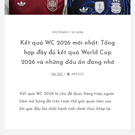
ON THÁNG 7 21, 2026
Kết quả WC 2026 mới nhất: Tổng
hợp đầy đủ kết quả World Cup
2026 và những dấu ấn đáng nhớ
TIN TỨC
ARTICLE
Kết quả WC 2026 là chủ đề được hàng triệu người
hâm mộ bóng đá trên toàn thế giới quan tâm sau
khi giải đấu lớn nhất hành tinh chính thức khép lại.