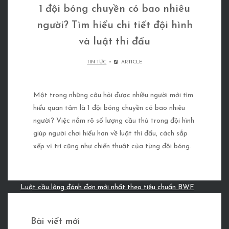
Tin tức
1 đội bóng chuyền có bao nhiêu
người? Tìm hiểu chi tiết đội hình
và luật thi đấu
Kết nối mạng xã hội
TIN TỨC
ARTICLE
Một trong những câu hỏi được nhiều người mới tìm
hiểu quan tâm là 1 đội bóng chuyền có bao nhiêu
người? Việc nắm rõ số lượng cầu thủ trong đội hình
giúp người chơi hiểu hơn về luật thi đấu, cách sắp
Bài viết mới
xếp vị trí cũng như chiến thuật của từng đội bóng.
6 sân tennis đẹp nhất thế giới – Những biểu tượng huyền
thoại của làng quần vợt
Luật cầu lông đánh đơn mới nhất theo tiêu chuẩn BWF
2026
Cầu thủ Rodri là ai? Hành trình trở thành tiền vệ xuất sắc
Bài viết mới
nhất