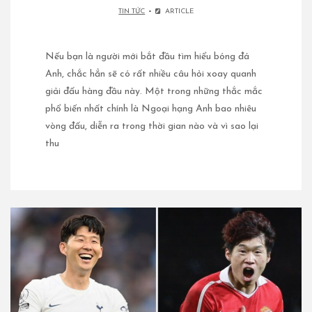
TIN TỨC
ARTICLE
Nếu bạn là người mới bắt đầu tìm hiểu bóng đá
Anh, chắc hẳn sẽ có rất nhiều câu hỏi xoay quanh
giải đấu hàng đầu này. Một trong những thắc mắc
phổ biến nhất chính là Ngoại hạng Anh bao nhiêu
vòng đấu, diễn ra trong thời gian nào và vì sao lại
thu