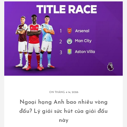
ON THÁNG 4 14, 2026
Ngoại hạng Anh bao nhiêu vòng
đấu? Lý giải sức hút của giải đấu
này