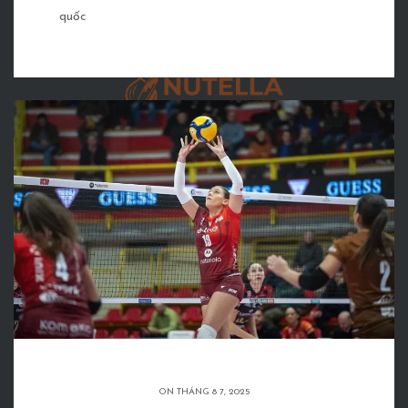
quốc
Giới thiệu
Cập nhật tin tức thể thao mới nhất về bóng đá, tennis, cầu
lông và nhiều bộ môn khác. Đồng thời chia sẻ kinh nghiệm,
kỹ thuật giúp bạn nâng cao kỹ năng và theo dõi các giải
đấu hấp dẫn.
Danh Mục
Bóng đá
Cầu lông
ON THÁNG 8 7, 2025
Tennis