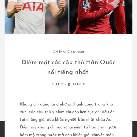
ON THÁNG 4 13, 2026
Điểm mặt các cầu thủ Hàn Quốc
nổi tiếng nhất
TIN TỨC
ARTICLE
Không chỉ dừng lại ở những thành công trong khu
vực, các cầu thủ xứ kim chi còn liên tục ghi dấu ấn
tại những giải đấu khắc nghiệt bậc nhất châu Âu.
Điều này không chỉ mang lại niềm tự hào cho người
hâm mộ trong nước mà còn khiến giới chuyên môn