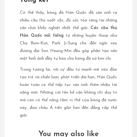
Tổng kết
Có thể thấy, bóng đá Hàn Quốc đã sản sinh ra
nhiều cầu thủ xuất sắc, đủ sức tỏa sáng tại những
sân chơi khắc nghiệt nhất thế giới.
Các cầu thủ
Hàn Quốc nổi tiếng
từ những huyền thoại như
Cha Bum-Kun, Park Ji-Sung cho đến ngôi sao
đương đại Son Heung-Min đều góp phần tạo nên
một hình ảnh đầy tự hào cho bóng đá xứ kim chi.
Trong tương lai, với sự đầu tư mạnh mẽ vào đào
tạo trẻ và chiến lược phát triển dài hạn, Hàn Quốc
hoàn toàn có thể tiếp tục sản sinh thêm nhiều tài
năng mới. Những cái tên kế cận không chỉ duy trì
mà còn có thể nâng tầm vị thế của bóng đá nước
này, đưa châu Á tiến gần hơn đến đẳng cấp thế
giới.
You may also like