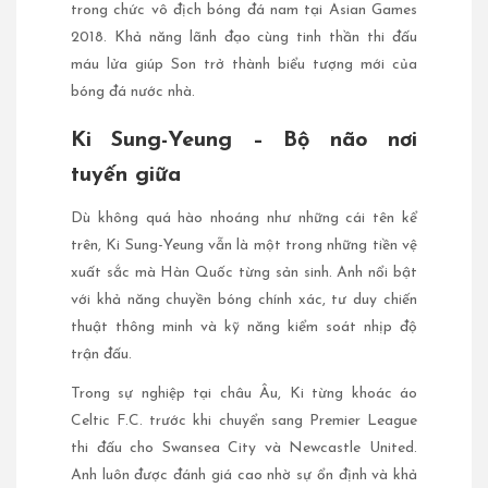
trong chức vô địch bóng đá nam tại Asian Games
2018. Khả năng lãnh đạo cùng tinh thần thi đấu
máu lửa giúp Son trở thành biểu tượng mới của
bóng đá nước nhà.
Ki Sung-Yeung – Bộ não nơi
tuyến giữa
Dù không quá hào nhoáng như những cái tên kể
trên, Ki Sung-Yeung vẫn là một trong những tiền vệ
xuất sắc mà Hàn Quốc từng sản sinh. Anh nổi bật
với khả năng chuyền bóng chính xác, tư duy chiến
thuật thông minh và kỹ năng kiểm soát nhịp độ
trận đấu.
Trong sự nghiệp tại châu Âu, Ki từng khoác áo
Celtic F.C. trước khi chuyển sang Premier League
thi đấu cho Swansea City và Newcastle United.
Anh luôn được đánh giá cao nhờ sự ổn định và khả