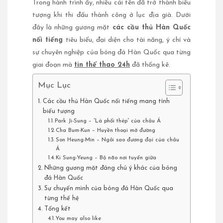
Trong hành trình ấy, nhiều cái tên đã trở thành biểu
tượng khi thi đấu thành công ở lục địa già. Dưới
đây là những gương mặt
các cầu thủ Hàn Quốc
nổi tiếng
tiêu biểu, đại diện cho tài năng, ý chí và
sự chuyên nghiệp của bóng đá Hàn Quốc qua từng
giai đoạn mà
tin thể thao 24h
đã thống kê.
Mục Lục
Các cầu thủ Hàn Quốc nổi tiếng mang tính
biểu tượng
Park Ji-Sung – “Lá phổi thép” của châu Á
Cha Bum-Kun – Huyền thoại mở đường
Son Heung-Min – Ngôi sao đương đại của châu
Á
Ki Sung-Yeung – Bộ não nơi tuyến giữa
Những gương mặt đáng chú ý khác của bóng
đá Hàn Quốc
Sự chuyển mình của bóng đá Hàn Quốc qua
từng thế hệ
Tổng kết
You may also like