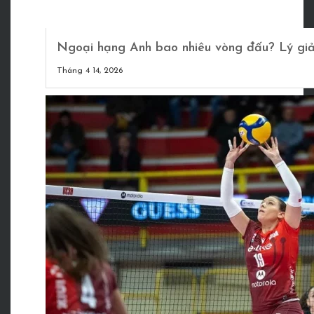
Ngoại hạng Anh bao nhiêu vòng đấu? Lý giải
Tháng 4 14, 2026
Cập nhật tin tức thể thao mới nhất về bóng đá, tennis, cầu
lông và nhiều bộ môn khác. Đồng thời chia sẻ kinh nghiệm,
kỹ thuật giúp bạn nâng cao kỹ năng và theo dõi các giải
đấu hấp dẫn.
Danh Mục
Bóng đá
Cầu lông
Tennis
Tin tức