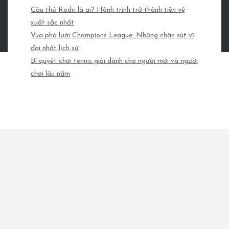
lâu năm
Cầu thủ Rodri là ai? Hành trình trở thành tiền vệ
xuất sắc nhất
Vua phá lưới Champions League: Những chân sút vĩ
đại nhất lịch sử
Bí quyết chơi tennis giỏi dành cho người mới và người
chơi lâu năm
Copyright © 2026 Bản quyền thuộc về
nutellaclassactionsettlement.com