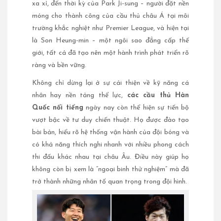
xa xỉ, đến thời kỳ của Park Ji-sung – người đặt nền
móng cho thành công của cầu thủ châu Á tại môi
trường khắc nghiệt như Premier League, và hiện tại
là Son Heung-min – một ngôi sao đẳng cấp thế
giới, tất cả đã tạo nên một hành trình phát triển rõ
ràng và bền vững.
Không chỉ dừng lại ở sự cải thiện về kỹ năng cá
nhân hay nền tảng thể lực,
các cầu thủ Hàn
Quốc nổi tiếng
ngày nay còn thể hiện sự tiến bộ
vượt bậc về tư duy chiến thuật. Họ được đào tạo
bài bản, hiểu rõ hệ thống vận hành của đội bóng và
có khả năng thích nghi nhanh với nhiều phong cách
thi đấu khác nhau tại châu Âu. Điều này giúp họ
không còn bị xem là “ngoại binh thử nghiệm” mà đã
trở thành những nhân tố quan trọng trong đội hình.